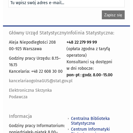
Główny Urząd Statystyczny
Infolinia Statystyczna:
Aleja Niepodległości 208
+48
22 279 99 99
00-925 Warszawa
(opłata zgodna z taryfą
operatora)
Godziny pracy Urzędu: 8.15–
Konsultanci są dostępni
16.15
w dni robocze:
Kancelaria: +48 22 608 30 00
pon
–
pt : godz. 8.00
–
15.00
kancelariaogolnaGUS@stat.gov.pl
Elektroniczna Skrzynka
Podawcza
Informacja
Centralna Biblioteka
Statystyczna
Godziny pracy Informatorium:
Centrum Informatyki
poniedziałek-piątek 8.00
–