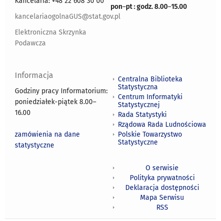
Kancelaria: +48 22 608 30 00
pon
–
pt : godz. 8.00
–
15.00
kancelariaogolnaGUS@stat.gov.pl
Elektroniczna Skrzynka
Podawcza
Informacja
Centralna Biblioteka
Statystyczna
Godziny pracy Informatorium:
Centrum Informatyki
poniedziałek-piątek 8.00
–
Statystycznej
16.00
Rada Statystyki
Rządowa Rada Ludnościowa
zamówienia na dane
Polskie Towarzystwo
Statystyczne
statystyczne
O serwisie
Polityka prywatności
Deklaracja dostępności
Mapa Serwisu
RSS