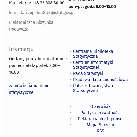
Kancelaria: +48 22 608 30 00
pon
–
pt : godz. 8.00
–
15.00
kancelariaogolnaGUS@stat.gov.pl
Elektroniczna Skrzynka
Podawcza
Informacja
Centralna Biblioteka
Statystyczna
Godziny pracy Informatorium:
Centrum Informatyki
poniedziałek-piątek 8.00
–
Statystycznej
16.00
Rada Statystyki
Rządowa Rada Ludnościowa
zamówienia na dane
Polskie Towarzystwo
Statystyczne
statystyczne
O serwisie
Polityka prywatności
Deklaracja dostępności
Mapa Serwisu
RSS