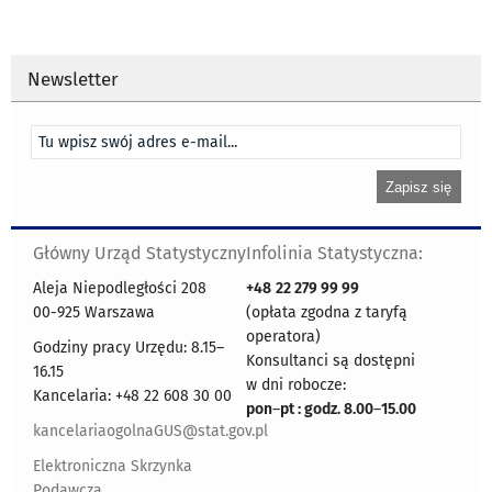
Newsletter
Główny Urząd Statystyczny
Infolinia Statystyczna:
Aleja Niepodległości 208
+48
22 279 99 99
00-925 Warszawa
(opłata zgodna z taryfą
operatora)
Godziny pracy Urzędu: 8.15–
Konsultanci są dostępni
16.15
w dni robocze:
Kancelaria: +48 22 608 30 00
pon
–
pt : godz. 8.00
–
15.00
kancelariaogolnaGUS@stat.gov.pl
Elektroniczna Skrzynka
Podawcza