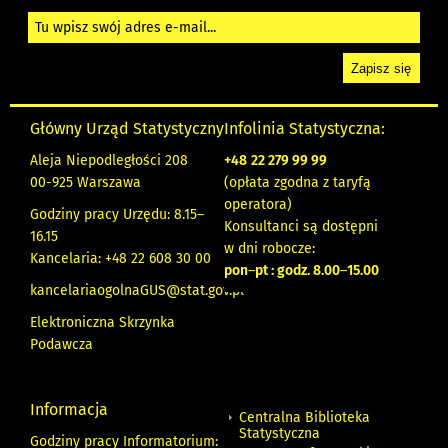
Główny Urząd Statystyczny
Infolinia Statystyczna:
Aleja Niepodległości 208
+48
22 279 99 99
00-925 Warszawa
(opłata zgodna z taryfą
operatora)
Godziny pracy Urzędu: 8.15–
Konsultanci są dostępni
16.15
w dni robocze:
Kancelaria: +48 22 608 30 00
pon
–
pt : godz. 8.00
–
15.00
kancelariaogolnaGUS@stat.gov.pl
Elektroniczna Skrzynka
Podawcza
Informacja
Centralna Biblioteka
Statystyczna
Godziny pracy Informatorium: