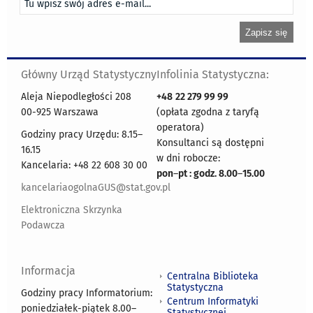
Główny Urząd Statystyczny
Infolinia Statystyczna:
Aleja Niepodległości 208
+48
22 279 99 99
00-925 Warszawa
(opłata zgodna z taryfą
operatora)
Godziny pracy Urzędu: 8.15–
Konsultanci są dostępni
16.15
w dni robocze:
Kancelaria: +48 22 608 30 00
pon
–
pt : godz. 8.00
–
15.00
kancelariaogolnaGUS@stat.gov.pl
Elektroniczna Skrzynka
Podawcza
Informacja
Centralna Biblioteka
Statystyczna
Godziny pracy Informatorium:
Centrum Informatyki
poniedziałek-piątek 8.00
–
Statystycznej