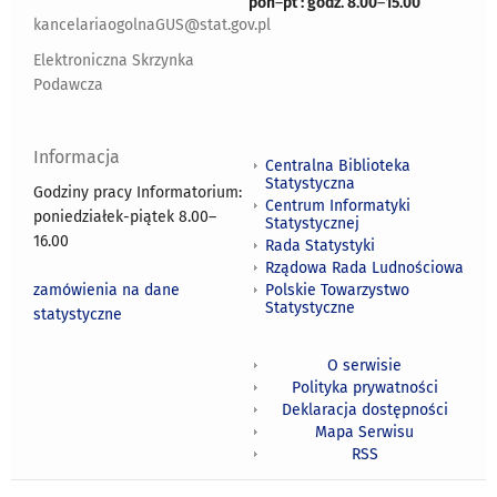
pon
–
pt : godz. 8.00
–
15.00
kancelariaogolnaGUS@stat.gov.pl
Elektroniczna Skrzynka
Podawcza
Informacja
Centralna Biblioteka
Statystyczna
Godziny pracy Informatorium:
Centrum Informatyki
poniedziałek-piątek 8.00
–
Statystycznej
16.00
Rada Statystyki
Rządowa Rada Ludnościowa
zamówienia na dane
Polskie Towarzystwo
Statystyczne
statystyczne
O serwisie
Polityka prywatności
Deklaracja dostępności
Mapa Serwisu
RSS