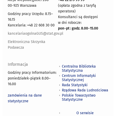
00-925 Warszawa
(opłata zgodna z taryfą
operatora)
Godziny pracy Urzędu: 8.15–
Konsultanci są dostępni
16.15
w dni robocze:
Kancelaria: +48 22 608 30 00
pon
–
pt : godz. 8.00
–
15.00
kancelariaogolnaGUS@stat.gov.pl
Elektroniczna Skrzynka
Podawcza
Informacja
Centralna Biblioteka
Statystyczna
Godziny pracy Informatorium:
Centrum Informatyki
poniedziałek-piątek 8.00
–
Statystycznej
16.00
Rada Statystyki
Rządowa Rada Ludnościowa
zamówienia na dane
Polskie Towarzystwo
Statystyczne
statystyczne
O serwisie