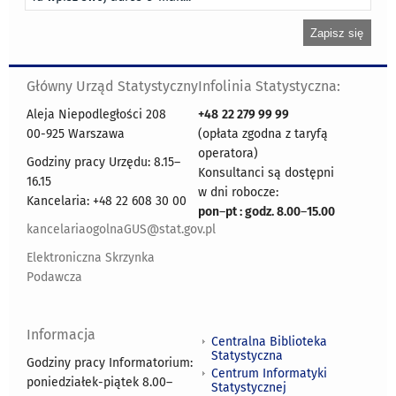
Główny Urząd Statystyczny
Infolinia Statystyczna:
Aleja Niepodległości 208
+48
22 279 99 99
00-925 Warszawa
(opłata zgodna z taryfą
operatora)
Godziny pracy Urzędu: 8.15–
Konsultanci są dostępni
16.15
w dni robocze:
Kancelaria: +48 22 608 30 00
pon
–
pt : godz. 8.00
–
15.00
kancelariaogolnaGUS@stat.gov.pl
Elektroniczna Skrzynka
Podawcza
Informacja
Centralna Biblioteka
Statystyczna
Godziny pracy Informatorium:
Centrum Informatyki
poniedziałek-piątek 8.00
–
Statystycznej