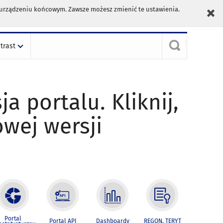
m urządzeniu końcowym. Zawsze możesz zmienić te ustawienia.
trast
ja portalu. Kliknij,
owej wersji
Portal
Portal API
Dashboardy
REGON, TERYT