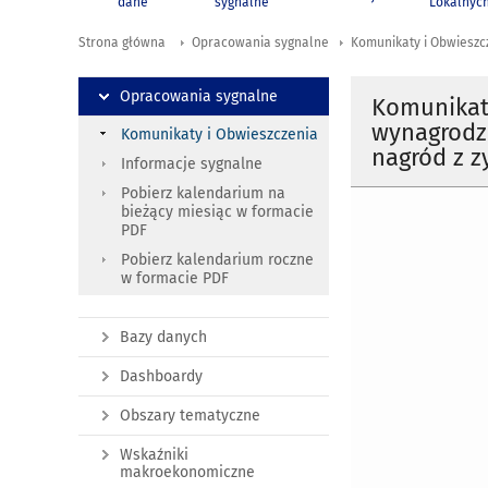
dane
sygnalne
Lokalnyc
Strona główna
Opracowania sygnalne
Komunikaty i Obwieszc
Opracowania sygnalne
Komunikat
wynagrodze
Komunikaty i Obwieszczenia
nagród z zy
Informacje sygnalne
Pobierz kalendarium na
bieżący miesiąc w formacie
PDF
Pobierz kalendarium roczne
w formacie PDF
Bazy danych
Dashboardy
Obszary tematyczne
Wskaźniki
makroekonomiczne