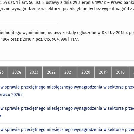
 54 ust. 1 i art. 56 ust. 2 ustawy z dnia 29 sierpnia 1997 r. – Prawo banko
ęczne wynagrodzenie w sektorze przedsiębiorstw bez wypłat nagród z zys
dnolitego wymienionej ustawy zostały ogłoszone w Dz. U. z 2015 r. poz. 55
 1864 oraz z 2016 r. poz. 615, 904, 996 i 1177.
25
2024
2023
2022
2021
2020
2019
2018
w sprawie przeciętnego miesięcznego wynagrodzenia w sektorze przed
erwcu 2026 r.
w sprawie przeciętnego miesięcznego wynagrodzenia w sektorze przed
.
w sprawie przeciętnego miesięcznego wynagrodzenia w sektorze przed