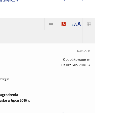
statystyczny
A
A
A
17.08.2016
Opublikowane w:
Dz.Urz.GUS.2016.32
znego
nagrodzenia
sku w lipcu 2016 r.