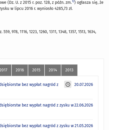
1)
we (Dz. U. z 2015 r. poz. 128, z późn. zm.
) ogłasza się, że
ku w lipcu 2016 r. wyniosło 4285,73 zł.
9, 978, 1116, 1223, 1260, 1311, 1348, 1357, 1513, 1634,
2017
2016
2015
2014
2013
siębiorstw bez wypłat nagród z
20.07.2026
siębiorstw bez wypłat nagród z zysku w
22.06.2026
siębiorstw bez wypłat nagród z zysku w
21.05.2026