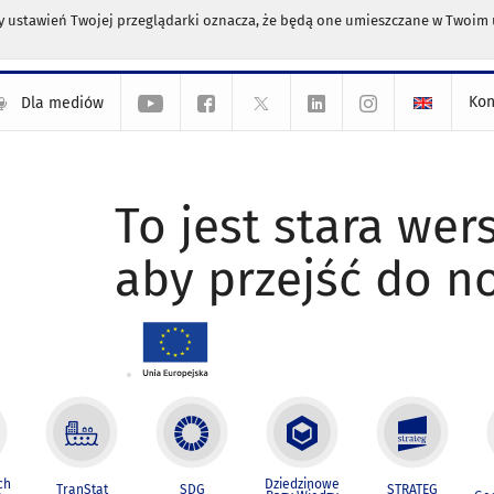
any ustawień Twojej przeglądarki oznacza, że będą one umieszczane w Twoi
Kon
Dla mediów
To jest stara wers
aby przejść do n
ch
Dziedzinowe
TranStat
SDG
STRATEG