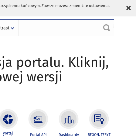
m urządzeniu końcowym. Zawsze możesz zmienić te ustawienia.
trast
ja portalu. Kliknij,
owej wersji
Portal
Portal API
Dashboardy
REGON, TERYT