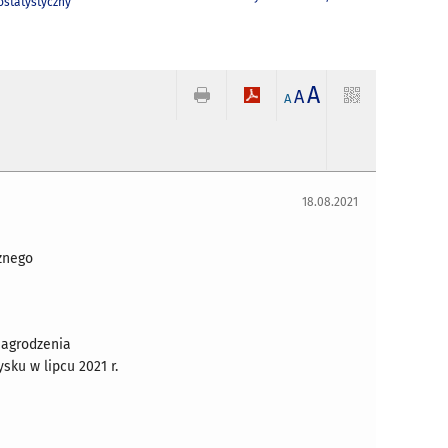
statystyczny
A
A
A
18.08.2021
znego
nagrodzenia
sku w lipcu 2021 r.