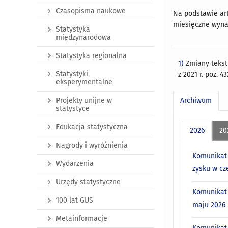
Czasopisma naukowe
Na podstawie art.
miesięczne wynag
Statystyka
międzynarodowa
Statystyka regionalna
1)
Zmiany tekstu
Statystyki
z 2021 r. poz. 43
eksperymentalne
Archiwum
Projekty unijne w
statystyce
Edukacja statystyczna
2026
20
Nagrody i wyróżnienia
Komunikat 
Wydarzenia
zysku w cz
Urzędy statystyczne
Komunikat 
100 lat GUS
maju 2026 r
Metainformacje