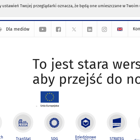
any ustawień Twojej przeglądarki oznacza, że będą one umieszczane w Twoi
Kon
Dla mediów
To jest stara wers
aby przejść do n
ch
Dziedzinowe
TranStat
SDG
STRATEG