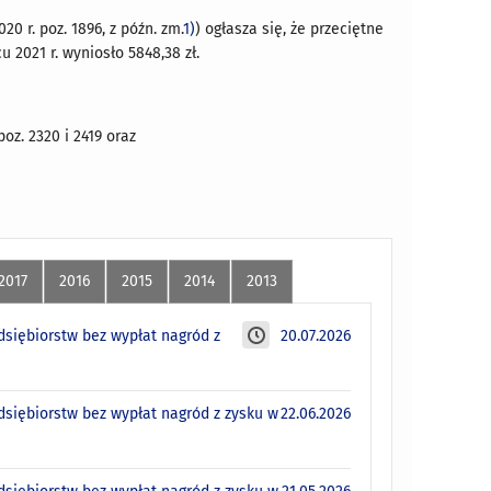
20 r. poz. 1896, z późn. zm.
1)
) ogłasza się, że przeciętne
 2021 r. wyniosło 5848,38 zł.
oz. 2320 i 2419 oraz
2017
2016
2015
2014
2013
siębiorstw bez wypłat nagród z
20.07.2026
siębiorstw bez wypłat nagród z zysku w
22.06.2026