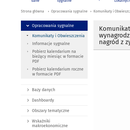
dane
sygnalne
Lokalnyc
Strona główna
Opracowania sygnalne
Komunikaty i Obwieszc
Opracowania sygnalne
Komunikat
wynagrodze
Komunikaty i Obwieszczenia
nagród z z
Informacje sygnalne
Pobierz kalendarium na
bieżący miesiąc w formacie
PDF
Pobierz kalendarium roczne
w formacie PDF
Bazy danych
Dashboardy
Obszary tematyczne
Wskaźniki
makroekonomiczne