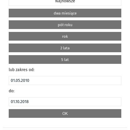
Najnowsze
dwa miesiące
pół roku
rok
2 lata
5 lat
lub zakres od:
do: