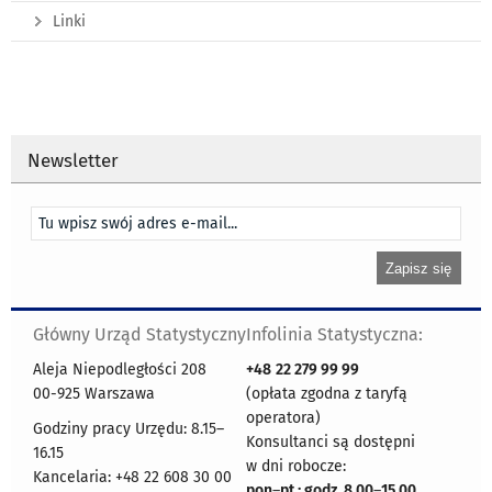
Linki
Newsletter
Główny Urząd Statystyczny
Infolinia Statystyczna:
Aleja Niepodległości 208
+48
22 279 99 99
00-925 Warszawa
(opłata zgodna z taryfą
operatora)
Godziny pracy Urzędu: 8.15–
Konsultanci są dostępni
16.15
w dni robocze:
Kancelaria: +48 22 608 30 00
pon
–
pt : godz. 8.00
–
15.00