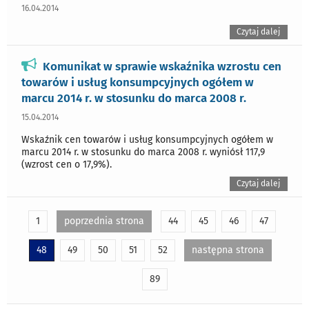
16.04.2014
Czytaj dalej
Komunikat w sprawie wskaźnika wzrostu cen
towarów i usług konsumpcyjnych ogółem w
marcu 2014 r. w stosunku do marca 2008 r.
15.04.2014
Wskaźnik cen towarów i usług konsumpcyjnych ogółem w
marcu 2014 r. w stosunku do marca 2008 r. wyniósł 117,9
(wzrost cen o 17,9%).
Czytaj dalej
1
poprzednia strona
44
45
46
47
48
49
50
51
52
następna strona
89