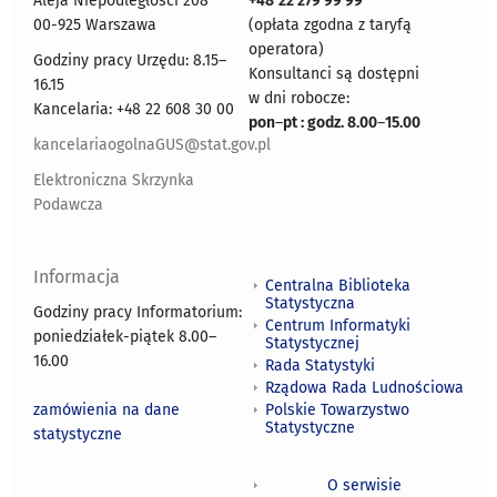
Aleja Niepodległości 208
+48
22 279 99 99
00-925 Warszawa
(opłata zgodna z taryfą
operatora)
Godziny pracy Urzędu: 8.15–
Konsultanci są dostępni
16.15
w dni robocze:
Kancelaria: +48 22 608 30 00
pon
–
pt : godz. 8.00
–
15.00
kancelariaogolnaGUS@stat.gov.pl
Elektroniczna Skrzynka
Podawcza
Informacja
Centralna Biblioteka
Statystyczna
Godziny pracy Informatorium:
Centrum Informatyki
poniedziałek-piątek 8.00
–
Statystycznej
16.00
Rada Statystyki
Rządowa Rada Ludnościowa
zamówienia na dane
Polskie Towarzystwo
Statystyczne
statystyczne
O serwisie