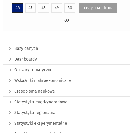
46
47
48
49
50
następna strona
89
Bazy danych
Dashboardy
Obszary tematyczne
Wskaźniki makroekonomiczne
Czasopisma naukowe
Statystyka międzynarodowa
Statystyka regionalna
Statystyki eksperymentalne