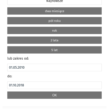
Najnowsze
dwa miesiące
pół roku
rok
2 lata
5 lat
lub zakres od:
do: