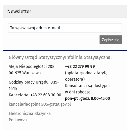
Newsletter
Główny Urząd Statystyczny
Infolinia Statystyczna:
Aleja Niepodległości 208
+48
22 279 99 99
00-925 Warszawa
(opłata zgodna z taryfą
operatora)
Godziny pracy Urzędu: 8.15–
Konsultanci są dostępni
16.15
w dni robocze:
Kancelaria: +48 22 608 30 00
pon
–
pt : godz. 8.00
–
15.00
kancelariaogolnaGUS@stat.gov.pl
Elektroniczna Skrzynka
Podawcza