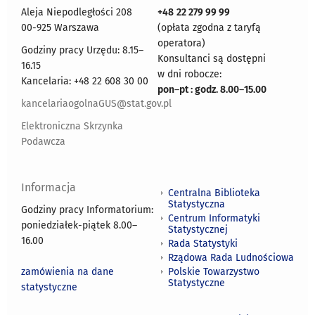
Aleja Niepodległości 208
+48
22 279 99 99
00-925 Warszawa
(opłata zgodna z taryfą
operatora)
Godziny pracy Urzędu: 8.15–
Konsultanci są dostępni
16.15
w dni robocze:
Kancelaria: +48 22 608 30 00
pon
–
pt : godz. 8.00
–
15.00
kancelariaogolnaGUS@stat.gov.pl
Elektroniczna Skrzynka
Podawcza
Informacja
Centralna Biblioteka
Statystyczna
Godziny pracy Informatorium:
Centrum Informatyki
poniedziałek-piątek 8.00
–
Statystycznej
16.00
Rada Statystyki
Rządowa Rada Ludnościowa
zamówienia na dane
Polskie Towarzystwo
Statystyczne
statystyczne