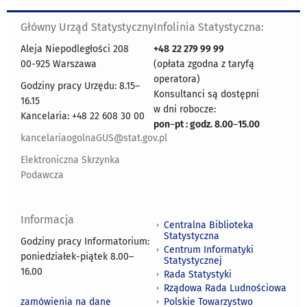
Główny Urząd Statystyczny
Infolinia Statystyczna:
Aleja Niepodległości 208
+48
22 279 99 99
00-925 Warszawa
(opłata zgodna z taryfą
operatora)
Godziny pracy Urzędu: 8.15–
Konsultanci są dostępni
16.15
w dni robocze:
Kancelaria: +48 22 608 30 00
pon
–
pt : godz. 8.00
–
15.00
kancelariaogolnaGUS@stat.gov.pl
Elektroniczna Skrzynka
Podawcza
Informacja
Centralna Biblioteka
Statystyczna
Godziny pracy Informatorium:
Centrum Informatyki
poniedziałek-piątek 8.00
–
Statystycznej
16.00
Rada Statystyki
Rządowa Rada Ludnościowa
zamówienia na dane
Polskie Towarzystwo