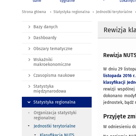
dane
sygnalne
Lokalnyc
Strona główna
Statystyka regionalna
Jednostki terytorialne
Bazy danych
Rewizja kl
Dashboardy
Obszary tematyczne
Rewizja NUTS 
Wskaźniki
makroekonomiczne
W dniu 29 listo
Czasopisma naukowe
listopada 2016 r
klasyfikacji Jed
Statystyka
rewizji wspólnej
międzynarodowa
dokonano modyfi
Statystyka regionalna
jednostek, bądź 
Organizacja statystyki
Przyjęte zm
regionalnej
Jednostki terytorialne
W odniesieniu d
Klasyfikacja NUTS