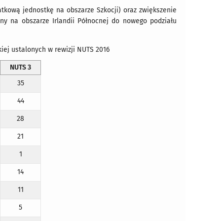
atkową jednostkę na obszarze Szkocji) oraz zwiększenie
zny na obszarze Irlandii Północnej do nowego podziału
iej ustalonych w rewizji NUTS 2016
NUTS 3
35
44
28
21
1
14
11
5