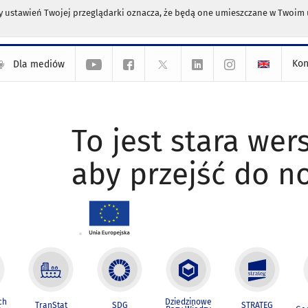
any ustawień Twojej przeglądarki oznacza, że będą one umieszczane w Twoi
Kon
Dla mediów
To jest stara wers
aby przejść do n
ch
Dziedzinowe
TranStat
SDG
STRATEG