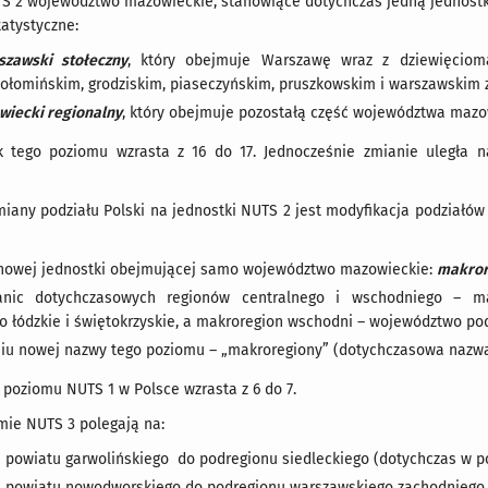
S 2 województwo mazowieckie, stanowiące dotychczas jedną jednostkę
tatystyczne:
szawski stołeczny
, który obejmuje Warszawę wraz z dziewięciom
ołomińskim, grodziskim, piaseczyńskim, pruszkowskim i warszawskim
wiecki regionalny
, który obejmuje pozostałą część województwa mazo
k tego poziomu wzrasta z 16 do 17. Jednocześnie zmianie uległa
iany podziału Polski na jednostki NUTS 2 jest modyfikacja podziałó
nowej jednostki obejmującej samo województwo mazowieckie:
makror
anic dotychczasowych regionów centralnego i wschodniego – m
 łódzkie i świętokrzyskie, a makroregion wschodni – województwo podl
u nowej nazwy tego poziomu – „makroregiony” (dotychczasowa nazwa 
 poziomu NUTS 1 w Polsce wzrasta z 6 do 7.
mie NUTS 3 polegają na:
u powiatu garwolińskiego do podregionu siedleckiego (dotychczas w 
u powiatu nowodworskiego do podregionu warszawskiego zachodniego