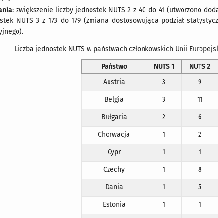
ania
: zwiększenie liczby jednostek NUTS 2 z 40 do 41 (utworzono dod
ostek NUTS 3 z 173 do 179 (zmiana dostosowująca podział statystyc
yjnego).
Liczba jednostek NUTS w państwach członkowskich Unii Europejsk
Państwo
NUTS 1
NUTS 2
Austria
3
9
Belgia
3
11
Bułgaria
2
6
Chorwacja
1
2
Cypr
1
1
Czechy
1
8
Dania
1
5
Estonia
1
1