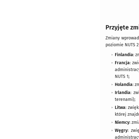
Przyjęte zm
Zmiany wprowadz
poziomie NUTS 2 
Finlandia
: 
Francja
: zw
administrac
NUTS 1;
Holandia
: z
Irlandia
: z
terenami);
Litwa
: zwię
której znajdu
Niemcy
: zm
Węgry
: zwi
administrac