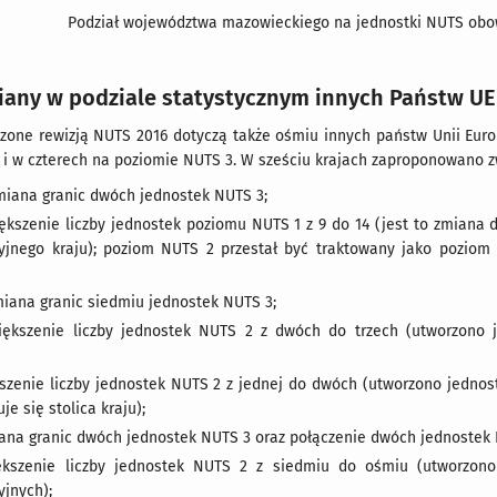
Podział województwa mazowieckiego na jednostki NUTS obowi
iany w podziale statystycznym innych Państw UE
one rewizją NUTS 2016 dotyczą także ośmiu innych państw Unii Euro
i w czterech na poziomie NUTS 3. W sześciu krajach zaproponowano z
zmiana granic dwóch jednostek NUTS 3;
iększenie liczby jednostek poziomu NUTS 1 z 9 do 14 (jest to zmiana
yjnego kraju); poziom NUTS 2 przestał być traktowany jako poziom 
miana granic siedmiu jednostek NUTS 3;
większenie liczby jednostek NUTS 2 z dwóch do trzech (utworzono 
kszenie liczby jednostek NUTS 2 z jednej do dwóch (utworzono jedno
je się stolica kraju);
iana granic dwóch jednostek NUTS 3 oraz połączenie dwóch jednostek 
ększenie liczby jednostek NUTS 2 z siedmiu do ośmiu (utworzono
yjnych);