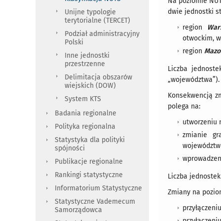
Na poziomie NUT
dwie jednostki s
Unijne typologie
terytorialne (TERCET)
region
War
Podział administracyjny
otwockim, w
Polski
region
Mazo
Inne jednostki
przestrzenne
Liczba jednoste
Delimitacja obszarów
„województwa”).
wiejskich (DOW)
Konsekwencją zm
System KTS
polega na:
Badania regionalne
utworzeniu 
Polityka regionalna
zmianie gr
Statystyka dla polityki
województwo
spójności
wprowadzeni
Publikacje regionalne
Rankingi statystyczne
Liczba jednostek
Informatorium Statystyczne
Zmiany na pozio
Statystyczne Vademecum
przyłączeni
Samorządowca
przyłączeni