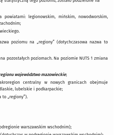
 statystyczną tego poziomu, zostało podzielone na
a powiatami: legionowskim, mińskim, nowodworskim,
 zachodnim;
wieckiego.
 nazwa poziomu na „regiony” (dotychczasowa nazwa to
w na pozostałych poziomach. Na poziomie NUTS 1 zmiana
egionu województwo mazowieckie
;
akroregion centralny w nowych granicach obejmuje
askie, lubelskie i podkarpackie;
to „regiony”).
podregionie warszawskim wschodnim);
 (dotychczas w podregionie warszawskim wschodnim);