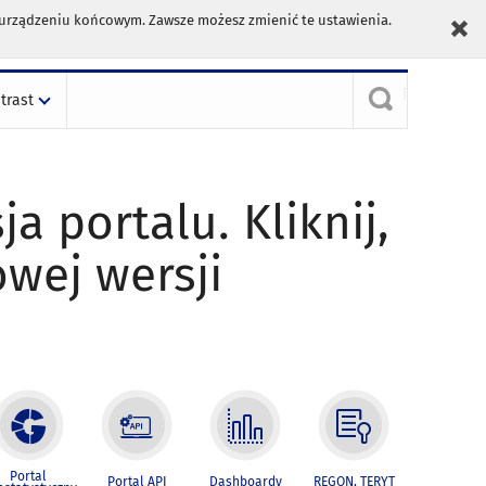
m urządzeniu końcowym. Zawsze możesz zmienić te ustawienia.
trast
ja portalu. Kliknij,
owej wersji
Portal
Portal API
Dashboardy
REGON, TERYT