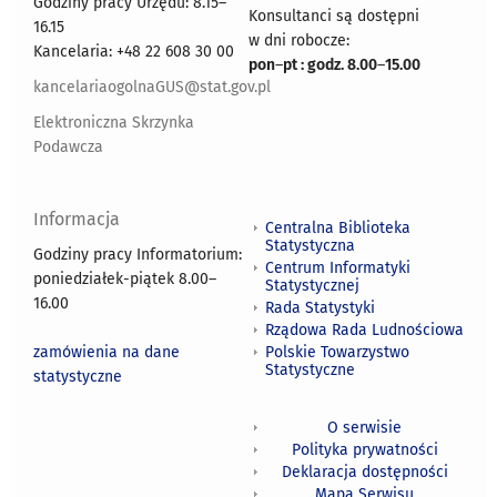
Godziny pracy Urzędu: 8.15–
Konsultanci są dostępni
16.15
w dni robocze:
Kancelaria: +48 22 608 30 00
pon
–
pt : godz. 8.00
–
15.00
kancelariaogolnaGUS@stat.gov.pl
Elektroniczna Skrzynka
Podawcza
Informacja
Centralna Biblioteka
Statystyczna
Godziny pracy Informatorium:
Centrum Informatyki
poniedziałek-piątek 8.00
–
Statystycznej
16.00
Rada Statystyki
Rządowa Rada Ludnościowa
zamówienia na dane
Polskie Towarzystwo
Statystyczne
statystyczne
O serwisie
Polityka prywatności
Deklaracja dostępności
Mapa Serwisu