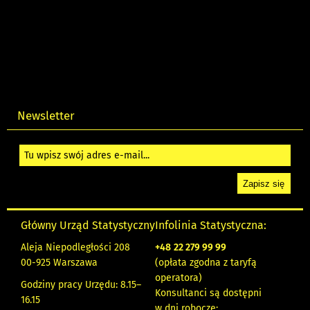
Newsletter
Główny Urząd Statystyczny
Infolinia Statystyczna:
Aleja Niepodległości 208
+48
22 279 99 99
00-925 Warszawa
(opłata zgodna z taryfą
operatora)
Godziny pracy Urzędu: 8.15–
Konsultanci są dostępni
16.15
w dni robocze: