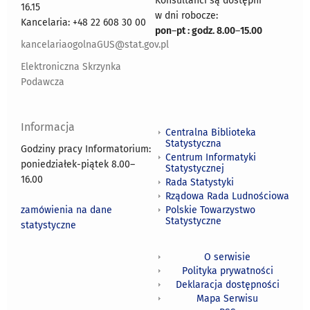
Konsultanci są dostępni
16.15
w dni robocze:
Kancelaria: +48 22 608 30 00
pon
–
pt : godz. 8.00
–
15.00
kancelariaogolnaGUS@stat.gov.pl
Elektroniczna Skrzynka
Podawcza
Informacja
Centralna Biblioteka
Statystyczna
Godziny pracy Informatorium:
Centrum Informatyki
poniedziałek-piątek 8.00
–
Statystycznej
16.00
Rada Statystyki
Rządowa Rada Ludnościowa
zamówienia na dane
Polskie Towarzystwo
Statystyczne
statystyczne
O serwisie
Polityka prywatności
Deklaracja dostępności
Mapa Serwisu