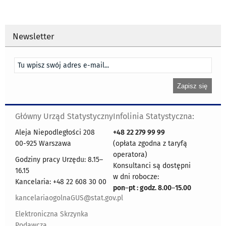
Newsletter
Główny Urząd Statystyczny
Infolinia Statystyczna:
Aleja Niepodległości 208
+48
22 279 99 99
00-925 Warszawa
(opłata zgodna z taryfą
operatora)
Godziny pracy Urzędu: 8.15–
Konsultanci są dostępni
16.15
w dni robocze:
Kancelaria: +48 22 608 30 00
pon
–
pt : godz. 8.00
–
15.00
kancelariaogolnaGUS@stat.gov.pl
Elektroniczna Skrzynka
Podawcza