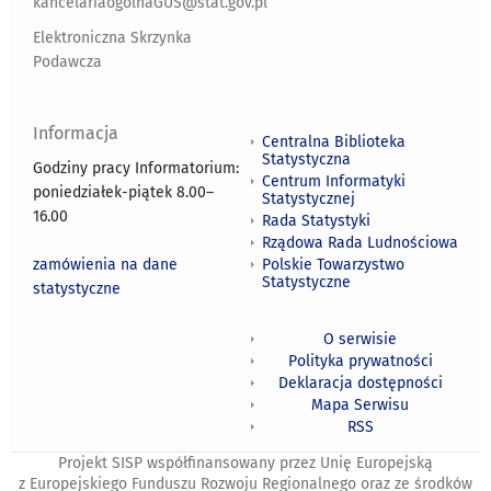
kancelariaogolnaGUS@stat.gov.pl
Elektroniczna Skrzynka
Podawcza
Informacja
Centralna Biblioteka
Statystyczna
Godziny pracy Informatorium:
Centrum Informatyki
poniedziałek-piątek 8.00
–
Statystycznej
16.00
Rada Statystyki
Rządowa Rada Ludnościowa
zamówienia na dane
Polskie Towarzystwo
Statystyczne
statystyczne
O serwisie
Polityka prywatności
Deklaracja dostępności
Mapa Serwisu
RSS
Projekt SISP współfinansowany przez Unię Europejską
z Europejskiego Funduszu Rozwoju Regionalnego oraz ze środków