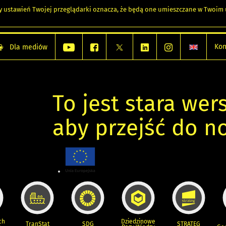
any ustawień Twojej przeglądarki oznacza, że będą one umieszczane w Twoi
Kon
Dla mediów
To jest stara wers
aby przejść do n
ch
Dziedzinowe
TranStat
SDG
STRATEG