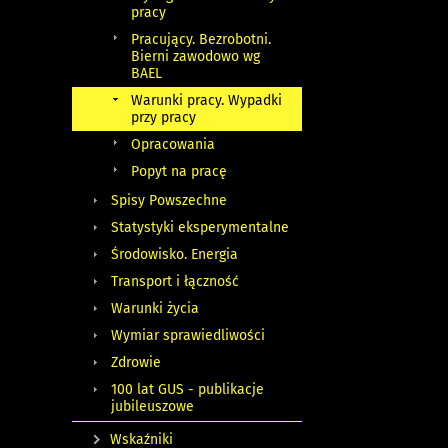
pracy
Pracujący. Bezrobotni.
Bierni zawodowo wg
BAEL
Warunki pracy. Wypadki
przy pracy
Opracowania
Popyt na pracę
Spisy Powszechne
Statystyki eksperymentalne
Środowisko. Energia
Transport i łączność
Warunki życia
Wymiar sprawiedliwości
Zdrowie
100 lat GUS - publikacje
jubileuszowe
Wskaźniki