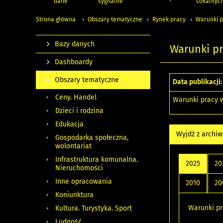
dane
sygnalne
Lokalnyc
Strona główna
Obszary tematyczne
Rynek pracy
Warunki p
Bazy danych
Warunki pr
Dashboardy
Obszary tematyczne
Data publikacji:
Ceny. Handel
Warunki pracy w
Dzieci i rodzina
Edukacja
Wyjdź z archi
Gospodarka społeczna,
wolontariat
Infrastruktura komunalna.
2025
20
Nieruchomości
Inne opracowania
2010
20
Koniunktura
Warunki pr
Kultura. Turystyka. Sport
Ludność