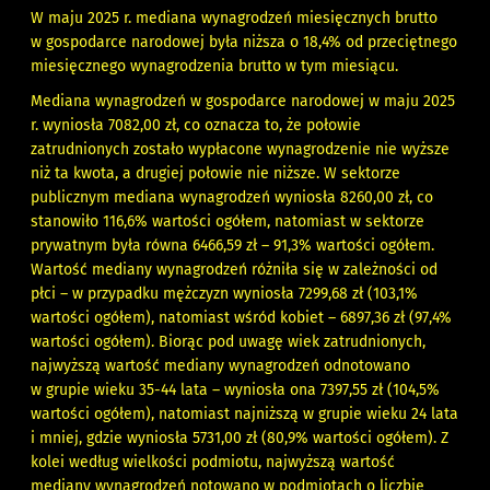
W maju 2025 r. mediana wynagrodzeń miesięcznych brutto
w gospodarce narodowej była niższa o 18,4% od przeciętnego
miesięcznego wynagrodzenia brutto w tym miesiącu.
Mediana wynagrodzeń w gospodarce narodowej w maju 2025
r. wyniosła 7082,00 zł, co oznacza to, że połowie
zatrudnionych zostało wypłacone wynagrodzenie nie wyższe
niż ta kwota, a drugiej połowie nie niższe. W sektorze
publicznym mediana wynagrodzeń wyniosła 8260,00 zł, co
stanowiło 116,6% wartości ogółem, natomiast w sektorze
prywatnym była równa 6466,59 zł – 91,3% wartości ogółem.
Wartość mediany wynagrodzeń różniła się w zależności od
płci – w przypadku mężczyzn wyniosła 7299,68 zł (103,1%
wartości ogółem), natomiast wśród kobiet – 6897,36 zł (97,4%
wartości ogółem). Biorąc pod uwagę wiek zatrudnionych,
najwyższą wartość mediany wynagrodzeń odnotowano
w grupie wieku 35-44 lata – wyniosła ona 7397,55 zł (104,5%
wartości ogółem), natomiast najniższą w grupie wieku 24 lata
i mniej, gdzie wyniosła 5731,00 zł (80,9% wartości ogółem). Z
kolei według wielkości podmiotu, najwyższą wartość
mediany wynagrodzeń notowano w podmiotach o liczbie