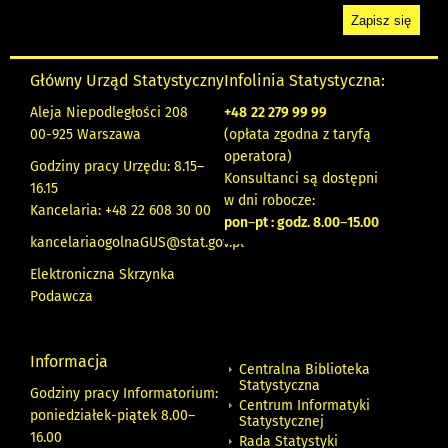
Główny Urząd Statystyczny
Infolinia Statystyczna:
Aleja Niepodległości 208
+48
22 279 99 99
00-925 Warszawa
(opłata zgodna z taryfą
operatora)
Godziny pracy Urzędu: 8.15–
Konsultanci są dostępni
16.15
w dni robocze:
Kancelaria: +48 22 608 30 00
pon
–
pt : godz. 8.00
–
15.00
kancelariaogolnaGUS@stat.gov.pl
Elektroniczna Skrzynka
Podawcza
Informacja
Centralna Biblioteka
Statystyczna
Godziny pracy Informatorium:
Centrum Informatyki
poniedziałek-piątek 8.00
–
Statystycznej
16.00
Rada Statystyki