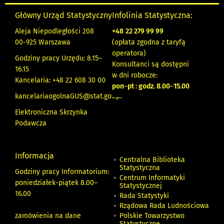
Główny Urząd Statystyczny
Infolinia Statystyczna:
Aleja Niepodległości 208
+48
22 279 99 99
00-925 Warszawa
(opłata zgodna z taryfą
operatora)
Godziny pracy Urzędu: 8.15–
Konsultanci są dostępni
16.15
w dni robocze:
Kancelaria: +48 22 608 30 00
pon
–
pt : godz. 8.00
–
15.00
kancelariaogolnaGUS@stat.gov.pl
Elektroniczna Skrzynka
Podawcza
Informacja
Centralna Biblioteka
Statystyczna
Godziny pracy Informatorium:
Centrum Informatyki
poniedziałek-piątek 8.00
–
Statystycznej
16.00
Rada Statystyki
Rządowa Rada Ludnościowa
zamówienia na dane
Polskie Towarzystwo
Statystyczne