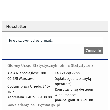
Newsletter
Główny Urząd Statystyczny
Infolinia Statystyczna:
Aleja Niepodległości 208
+48
22 279 99 99
00-925 Warszawa
(opłata zgodna z taryfą
operatora)
Godziny pracy Urzędu: 8.15–
Konsultanci są dostępni
16.15
w dni robocze:
Kancelaria: +48 22 608 30 00
pon
–
pt : godz. 8.00
–
15.00
kancelariaogolnaGUS@stat.gov.pl