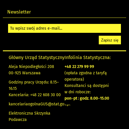
Newsletter
Główny Urząd Statystyczny
Infolinia Statystyczna:
Aleja Niepodległości 208
+48
22 279 99 99
00-925 Warszawa
(opłata zgodna z taryfą
operatora)
Godziny pracy Urzędu: 8.15–
Konsultanci są dostępni
16.15
w dni robocze:
Kancelaria: +48 22 608 30 00
pon
–
pt : godz. 8.00
–
15.00
kancelariaogolnaGUS@stat.gov.pl
Elektroniczna Skrzynka
Podawcza