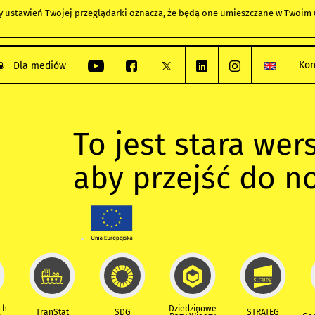
any ustawień Twojej przeglądarki oznacza, że będą one umieszczane w Twoi
Kon
Dla mediów
To jest stara wers
aby przejść do n
ch
Dziedzinowe
TranStat
SDG
STRATEG