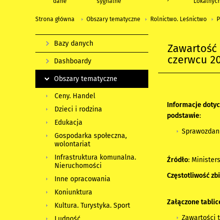
dane
sygnalne
Lokalnyc
Strona główna
Obszary tematyczne
Rolnictwo. Leśnictwo
P
Bazy danych
Zawartość 
czerwcu 20
Dashboardy
Obszary tematyczne
Ceny. Handel
Informacje doty
Dzieci i rodzina
podstawie
:
Edukacja
Sprawozdani
Gospodarka społeczna,
wolontariat
Infrastruktura komunalna.
Źródło
: Minister
Nieruchomości
Częstotliwość zb
Inne opracowania
Koniunktura
Załączone tablic
Kultura. Turystyka. Sport
Zawartości 
Ludność