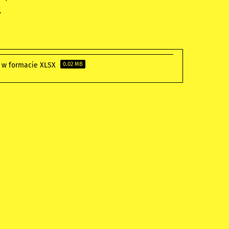
.
e w formacie XLSX
0.02 MB