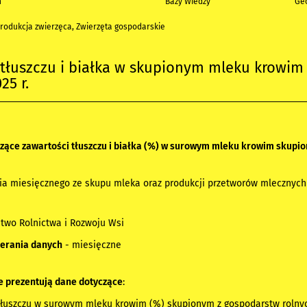
h
Bazy Wiedzy
Geo
rodukcja zwierzęca, Zwierzęta gospodarskie
tłuszczu i białka w skupionym mleku krowim
25 r.
czące zawartości tłuszczu i białka (%) w surowym mleku krowim skupi
a miesięcznego ze skupu mleka oraz produkcji przetworów mlecznych
stwo Rolnictwa i Rozwoju Wsi
ierania danych
- miesięczne
e prezentują dane dotyczące
:
tłuszczu w surowym mleku krowim (%) skupionym z gospodarstw rolny