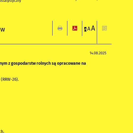
statystyczny
A
 w
A
A
14.08.2025
onym z gospodarstw rolnych są opracowane na
 (RRW-26).
ch,