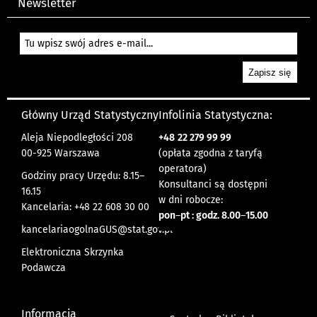
Newsletter
Główny Urząd Statystyczny
Infolinia Statystyczna:
Aleja Niepodległości 208
+48
22 279 99 99
00-925 Warszawa
(opłata zgodna z taryfą
operatora)
Godziny pracy Urzędu: 8.15–
Konsultanci są dostępni
16.15
w dni robocze:
Kancelaria: +48 22 608 30 00
pon
–
pt : godz. 8.00
–
15.00
kancelariaogolnaGUS@stat.gov.pl
Elektroniczna Skrzynka
Podawcza
Informacja