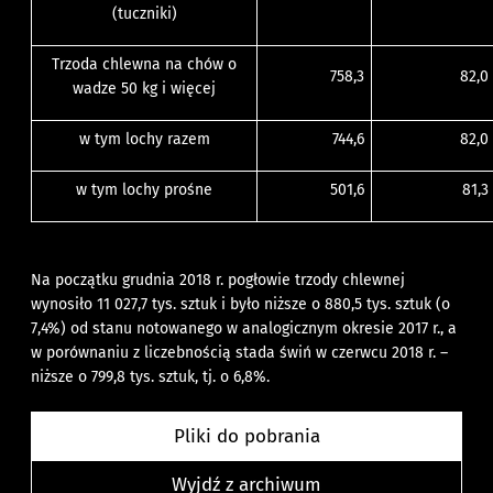
(tuczniki)
Trzoda chlewna na chów o
758,3
82,0
wadze 50 kg i więcej
w tym lochy razem
744,6
82,0
w tym lochy prośne
501,6
81,3
Na początku grudnia 2018 r. pogłowie trzody chlewnej
wynosiło 11 027,7 tys. sztuk i było niższe o 880,5 tys. sztuk (o
7,4%) od stanu notowanego w analogicznym okresie 2017 r., a
w porównaniu z liczebnością stada świń w czerwcu 2018 r. –
niższe o 799,8 tys. sztuk, tj. o 6,8%.
Pliki do pobrania
Wyjdź z archiwum