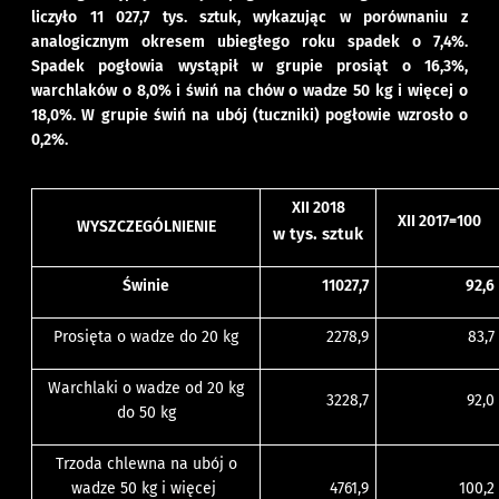
liczyło 11 027,7 tys. sztuk, wykazując w porównaniu z
analogicznym okresem ubiegłego roku spadek o 7,4%.
Spadek pogłowia wystąpił w grupie prosiąt o 16,3%,
warchlaków o 8,0% i świń na chów o wadze 50 kg i więcej o
18,0%. W grupie świń na ubój (tuczniki) pogłowie wzrosło o
0,2%.
XII 2018
XII 2017=100
WYSZCZEGÓLNIENIE
w tys. sztuk
Świnie
11027,7
92,6
Prosięta o wadze do 20 kg
2278,9
83,7
Warchlaki o wadze od 20 kg
3228,7
92,0
do 50 kg
Trzoda chlewna na ubój o
wadze 50 kg i więcej
4761,9
100,2