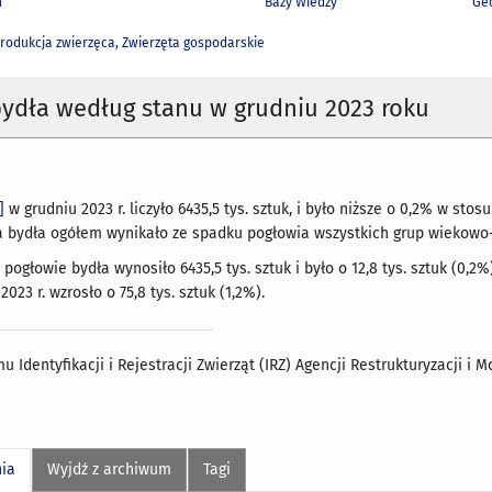
h
Bazy Wiedzy
Geo
rodukcja zwierzęca, Zwierzęta gospodarskie
ydła według stanu w grudniu 2023 roku
]
w grudniu 2023 r. liczyło 6435,5 tys. sztuk, i było niższe o 0,2% w st
a bydła ogółem wynikało ze spadku pogłowia wszystkich grup wiekowo-
 pogłowie bydła wynosiło 6435,5 tys. sztuk i było o 12,8 tys. sztuk (0,
023 r. wzrosło o 75,8 tys. sztuk (1,2%).
 Identyfikacji i Rejestracji Zwierząt (IRZ) Agencji Restrukturyzacji i 
nia
Wyjdź z archiwum
Tagi