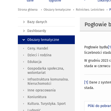
dane
sygnalne
Lokalnyc
Strona główna
Obszary tematyczne
Rolnictwo. Leśnictwo
P
Bazy danych
Pogłowie b
Dashboardy
Obszary tematyczne
Pogłowie bydła
[1
Ceny. Handel
liczebności stad
Dzieci i rodzina
W grudniu 2023 r.
Edukacja
stada w czerwcu 2
Gospodarka społeczna,
wolontariat
Infrastruktura komunalna.
[1]
Dane z systemu
Nieruchomości
stada.
Inne opracowania
Koniunktura
Kultura. Turystyka. Sport
Pliki do pobra
Ludność