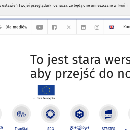
any ustawień Twojej przeglądarki oznacza, że będą one umieszczane w Twoi
Kon
Dla mediów
To jest stara wers
aby przejść do n
ch
Dziedzinowe
TranStat
SDG
STRATEG