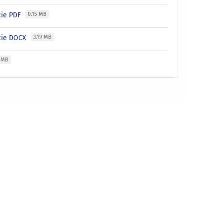
cie PDF
0.15 MB
acie DOCX
3.19 MB
3 MB