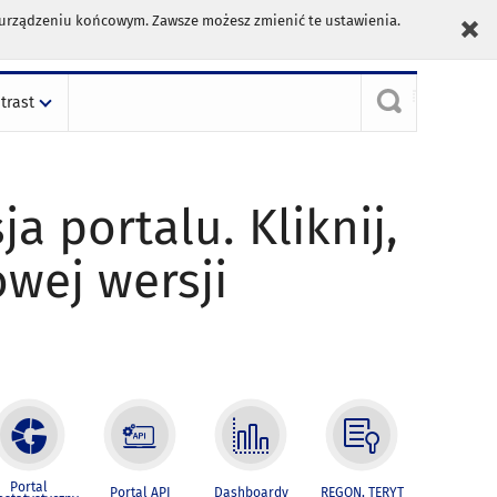
m urządzeniu końcowym. Zawsze możesz zmienić te ustawienia.
trast
ja portalu. Kliknij,
owej wersji
Portal
Portal API
Dashboardy
REGON, TERYT