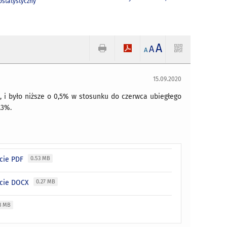
statystyczny
A
A
A
15.09.2020
k, i było niższe o 0,5% w stosunku do czerwca ubiegłego
,3%.
acie PDF
0.53 MB
acie DOCX
0.27 MB
3 MB