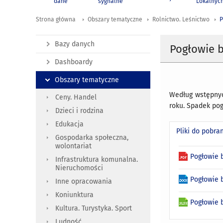
dane
sygnalne
Lokalnyc
Strona główna
Obszary tematyczne
Rolnictwo. Leśnictwo
P
Bazy danych
Pogłowie 
Dashboardy
Obszary tematyczne
Według wstępnych
Ceny. Handel
roku. Spadek pog
Dzieci i rodzina
Edukacja
Pliki do pobra
Gospodarka społeczna,
wolontariat
Pogłowie 
Infrastruktura komunalna.
Nieruchomości
Pogłowie 
Inne opracowania
Koniunktura
Pogłowie 
Kultura. Turystyka. Sport
Ludność