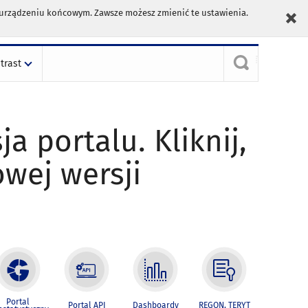
m urządzeniu końcowym. Zawsze możesz zmienić te ustawienia.
trast
ja portalu. Kliknij,
owej wersji
Portal
Portal API
Dashboardy
REGON, TERYT