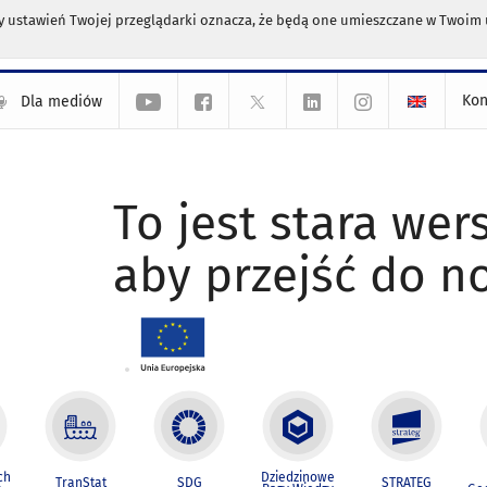
any ustawień Twojej przeglądarki oznacza, że będą one umieszczane w Twoi
Kon
Dla mediów
To jest stara wers
aby przejść do n
ch
Dziedzinowe
TranStat
SDG
STRATEG