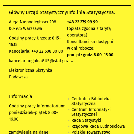
Główny Urząd Statystyczny
Infolinia Statystyczna:
Aleja Niepodległości 208
+48
22 279 99 99
00-925 Warszawa
(opłata zgodna z taryfą
operatora)
Godziny pracy Urzędu: 8.15–
Konsultanci są dostępni
16.15
w dni robocze:
Kancelaria: +48 22 608 30 00
pon
–
pt : godz. 8.00
–
15.00
kancelariaogolnaGUS@stat.gov.pl
Elektroniczna Skrzynka
Podawcza
Informacja
Centralna Biblioteka
Statystyczna
Godziny pracy Informatorium:
Centrum Informatyki
poniedziałek-piątek 8.00
–
Statystycznej
16.00
Rada Statystyki
Rządowa Rada Ludnościowa
zamówienia na dane
Polskie Towarzystwo