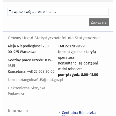
Główny Urząd Statystyczny
Infolinia Statystyczna:
Aleja Niepodległości 208
+48
22 279 99 99
00-925 Warszawa
(opłata zgodna z taryfą
operatora)
Godziny pracy Urzędu: 8.15–
Konsultanci są dostępni
16.15
w dni robocze:
Kancelaria: +48 22 608 30 00
pon
–
pt : godz. 8.00
–
15.00
kancelariaogolnaGUS@stat.gov.pl
Elektroniczna Skrzynka
Podawcza
Informacja
Centralna Biblioteka