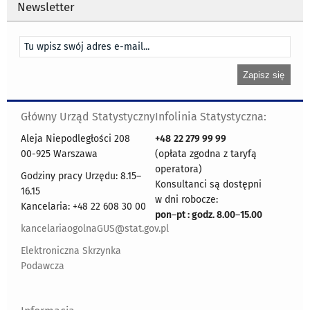
Newsletter
Główny Urząd Statystyczny
Infolinia Statystyczna:
Aleja Niepodległości 208
+48
22 279 99 99
00-925 Warszawa
(opłata zgodna z taryfą
operatora)
Godziny pracy Urzędu: 8.15–
Konsultanci są dostępni
16.15
w dni robocze:
Kancelaria: +48 22 608 30 00
pon
–
pt : godz. 8.00
–
15.00
kancelariaogolnaGUS@stat.gov.pl
Elektroniczna Skrzynka
Podawcza