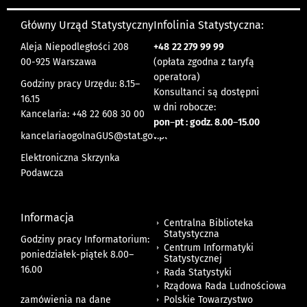
Główny Urząd Statystyczny
Infolinia Statystyczna:
Aleja Niepodległości 208
+48
22 279 99 99
00-925 Warszawa
(opłata zgodna z taryfą
operatora)
Godziny pracy Urzędu: 8.15–
Konsultanci są dostępni
16.15
w dni robocze:
Kancelaria: +48 22 608 30 00
pon
–
pt : godz. 8.00
–
15.00
kancelariaogolnaGUS@stat.gov.pl
Elektroniczna Skrzynka
Podawcza
Informacja
Centralna Biblioteka
Statystyczna
Godziny pracy Informatorium:
Centrum Informatyki
poniedziałek-piątek 8.00
–
Statystycznej
16.00
Rada Statystyki
Rządowa Rada Ludnościowa
zamówienia na dane
Polskie Towarzystwo