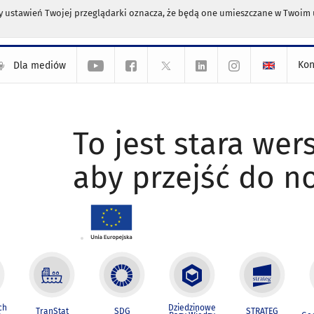
any ustawień Twojej przeglądarki oznacza, że będą one umieszczane w Twoi
Kon
Dla mediów
To jest stara wers
aby przejść do n
ch
Dziedzinowe
TranStat
SDG
STRATEG