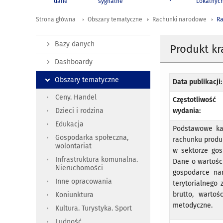
dane
sygnalne
Lokalnyc
Strona główna
Obszary tematyczne
Rachunki narodowe
Ra
Bazy danych
Produkt kr
Dashboardy
Obszary tematyczne
Data publikacji:
Ceny. Handel
Częstotliwość
wydania:
Dzieci i rodzina
Edukacja
Podstawowe ka
Gospodarka społeczna,
rachunku produ
wolontariat
w sektorze go
Infrastruktura komunalna.
Dane o wartości
Nieruchomości
gospodarce nar
Inne opracowania
terytorialnego
brutto, warto
Koniunktura
metodyczne.
Kultura. Turystyka. Sport
Ludność