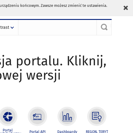
m urządzeniu końcowym. Zawsze możesz zmienić te ustawienia.
trast
ja portalu. Kliknij,
owej wersji
Portal
Portal API
Dashboardy
REGON, TERYT