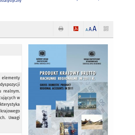
statystyczny
A
A
A
e elementy
dyspozycji
u realnym.
acujących w
kterystyka
 krajowego
ch. Uwagi