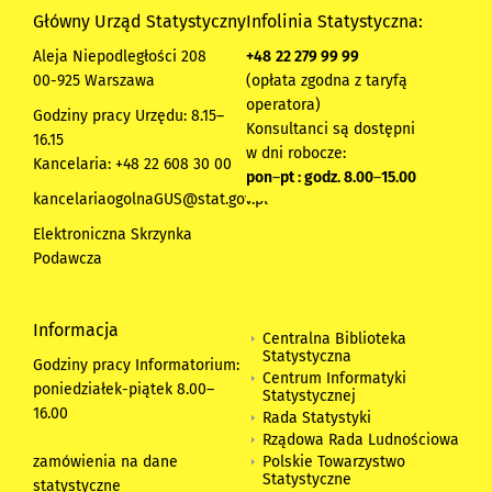
Główny Urząd Statystyczny
Infolinia Statystyczna:
Aleja Niepodległości 208
+48
22 279 99 99
00-925 Warszawa
(opłata zgodna z taryfą
operatora)
Godziny pracy Urzędu: 8.15–
Konsultanci są dostępni
16.15
w dni robocze:
Kancelaria: +48 22 608 30 00
pon
–
pt : godz. 8.00
–
15.00
kancelariaogolnaGUS@stat.gov.pl
Elektroniczna Skrzynka
Podawcza
Informacja
Centralna Biblioteka
Statystyczna
Godziny pracy Informatorium:
Centrum Informatyki
poniedziałek-piątek 8.00
–
Statystycznej
16.00
Rada Statystyki
Rządowa Rada Ludnościowa
zamówienia na dane
Polskie Towarzystwo
Statystyczne
statystyczne