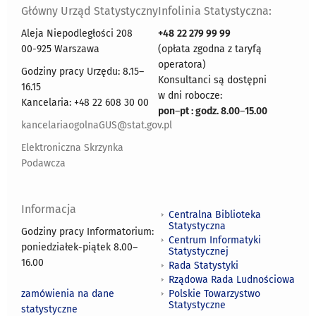
Główny Urząd Statystyczny
Infolinia Statystyczna:
Aleja Niepodległości 208
+48
22 279 99 99
00-925 Warszawa
(opłata zgodna z taryfą
operatora)
Godziny pracy Urzędu: 8.15–
Konsultanci są dostępni
16.15
w dni robocze:
Kancelaria: +48 22 608 30 00
pon
–
pt : godz. 8.00
–
15.00
kancelariaogolnaGUS@stat.gov.pl
Elektroniczna Skrzynka
Podawcza
Informacja
Centralna Biblioteka
Statystyczna
Godziny pracy Informatorium:
Centrum Informatyki
poniedziałek-piątek 8.00
–
Statystycznej
16.00
Rada Statystyki
Rządowa Rada Ludnościowa
zamówienia na dane
Polskie Towarzystwo
Statystyczne
statystyczne