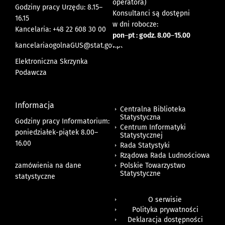
operatora)
Godziny pracy Urzędu: 8.15–
Konsultanci są dostępni
16.15
w dni robocze:
Kancelaria: +48 22 608 30 00
pon
–
pt : godz. 8.00
–
15.00
kancelariaogolnaGUS@stat.gov.pl
Elektroniczna Skrzynka
Podawcza
Informacja
Centralna Biblioteka
Statystyczna
Godziny pracy Informatorium:
Centrum Informatyki
poniedziałek-piątek 8.00
–
Statystycznej
16.00
Rada Statystyki
Rządowa Rada Ludnościowa
zamówienia na dane
Polskie Towarzystwo
Statystyczne
statystyczne
O serwisie
Polityka prywatności
Deklaracja dostępności