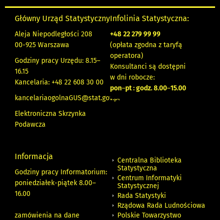
Główny Urząd Statystyczny
Infolinia Statystyczna:
Aleja Niepodległości 208
+48
22 279 99 99
00-925 Warszawa
(opłata zgodna z taryfą
operatora)
Godziny pracy Urzędu: 8.15–
Konsultanci są dostępni
16.15
w dni robocze:
Kancelaria: +48 22 608 30 00
pon
–
pt : godz. 8.00
–
15.00
kancelariaogolnaGUS@stat.gov.pl
Elektroniczna Skrzynka
Podawcza
Informacja
Centralna Biblioteka
Statystyczna
Godziny pracy Informatorium:
Centrum Informatyki
poniedziałek-piątek 8.00
–
Statystycznej
16.00
Rada Statystyki
Rządowa Rada Ludnościowa
zamówienia na dane
Polskie Towarzystwo