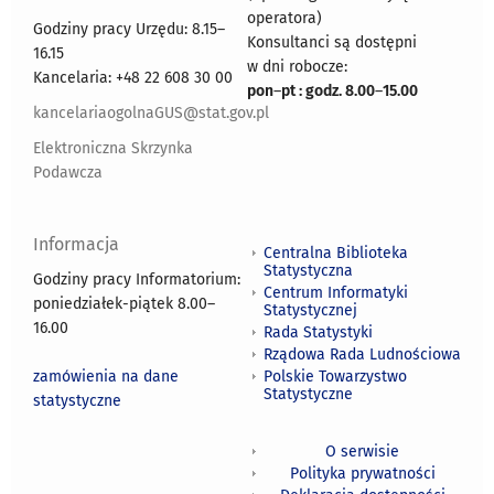
operatora)
Godziny pracy Urzędu: 8.15–
Konsultanci są dostępni
16.15
w dni robocze:
Kancelaria: +48 22 608 30 00
pon
–
pt : godz. 8.00
–
15.00
kancelariaogolnaGUS@stat.gov.pl
Elektroniczna Skrzynka
Podawcza
Informacja
Centralna Biblioteka
Statystyczna
Godziny pracy Informatorium:
Centrum Informatyki
poniedziałek-piątek 8.00
–
Statystycznej
16.00
Rada Statystyki
Rządowa Rada Ludnościowa
zamówienia na dane
Polskie Towarzystwo
Statystyczne
statystyczne
O serwisie
Polityka prywatności