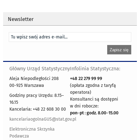
Newsletter
Główny Urząd Statystyczny
Infolinia Statystyczna:
Aleja Niepodległości 208
+48
22 279 99 99
00-925 Warszawa
(opłata zgodna z taryfą
operatora)
Godziny pracy Urzędu: 8.15–
Konsultanci są dostępni
16.15
w dni robocze:
Kancelaria: +48 22 608 30 00
pon
–
pt : godz. 8.00
–
15.00
kancelariaogolnaGUS@stat.gov.pl
Elektroniczna Skrzynka
Podawcza