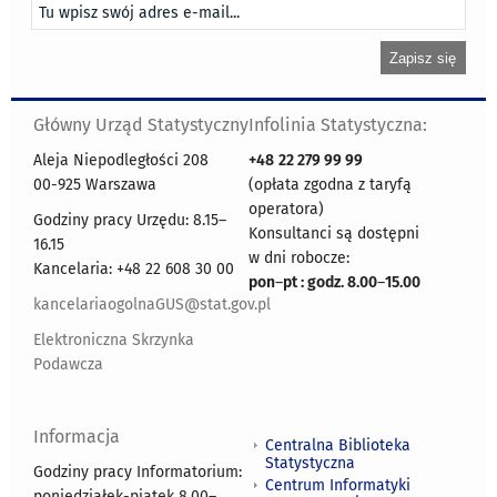
Główny Urząd Statystyczny
Infolinia Statystyczna:
Aleja Niepodległości 208
+48
22 279 99 99
00-925 Warszawa
(opłata zgodna z taryfą
operatora)
Godziny pracy Urzędu: 8.15–
Konsultanci są dostępni
16.15
w dni robocze:
Kancelaria: +48 22 608 30 00
pon
–
pt : godz. 8.00
–
15.00
kancelariaogolnaGUS@stat.gov.pl
Elektroniczna Skrzynka
Podawcza
Informacja
Centralna Biblioteka
Statystyczna
Godziny pracy Informatorium:
Centrum Informatyki
poniedziałek-piątek 8.00
–