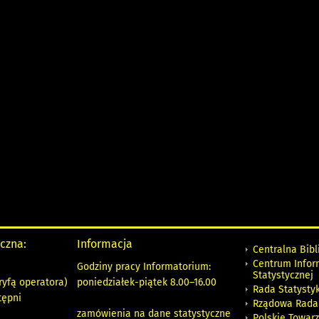
yczna:
Informacja
Centralna Bibl
Centrum Infor
Godziny pracy Informatorium:
Statystycznej
ryfą operatora)
poniedziałek-piątek 8.00
–
16.00
Rada Statystyk
tępni
Rządowa Rada
zamówienia na dane statystyczne
Polskie Towar