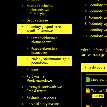
Podmioty now
Nauka i technika.
Społeczeństwo
Podmioty no
informacyjne
Podmioty wyr
Osoby starsze
Podmioty wy
Podmioty gospodarcze.
Podmioty wed
Wyniki finansowe
Podmioty we
Przedsiębiorstwa
niefinansowe
Przedsiębiorstwa
Więcej informac
finansowe
strukturalne gr
Zmiany strukturalne grup
podmiotów
Pliki do pobra
Inne
Porównania
Miesięczn
Międzynarodowe
Przemysł. Budownictwo.
Tablica 1.
Środki trwałe
0.20 MB
Rachunki narodowe
Roczniki statystyczne
Tablica 2