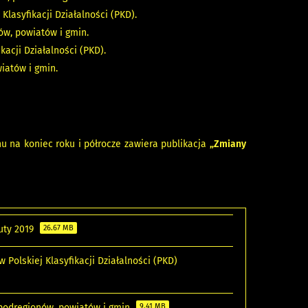
lasyfikacji Działalności (PKD).
w, powiatów i gmin.
kacji Działalności (PKD).
iatów i gmin.
 na koniec roku i półrocze zawiera publikacja
„Zmiany
uty 2019
26.67 MB
 Polskiej Klasyfikacji Działalności (PKD)
 podregionów, powiatów i gmin
9.41 MB