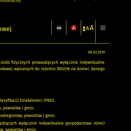
statystyczny
A
owej
A
A
08.03.2019
osób fizycznych prowadzących wyłącznie indywidualne
arodowej wpisanych do rejestru REGON na koniec danego
asyfikacji Działalności (PKD).
, powiatów i gmin.
 podregionów, powiatów i gmin.
wadzących wyłącznie indywidualne gospodarstwa rolne)
ów, powiatów i gmin.