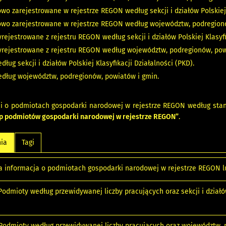
o zarejestrowane w rejestrze REGON według sekcji i działów Polskiej K
wo zarejestrowane w rejestrze REGON według województw, podregionó
ejestrowane z rejestru REGON według sekcji i działów Polskiej Klasyfi
rejestrowane z rejestru REGON według województw, podregionów, pow
ług sekcji i działów Polskiej Klasyfikacji Działalności (PKD).
dług województw, podregionów, powiatów i gmin.
ji o podmiotach gospodarki narodowej w rejestrze REGON według stanu
up podmiotów gospodarki narodowej w rejestrze REGON”
.
nia
Tagi
a informacja o podmiotach gospodarki narodowej w rejestrze REGON l
 Podmioty według przewidywanej liczby pracujących oraz sekcji i działów
. Podmioty według przewidywanej liczby pracujących oraz województw,