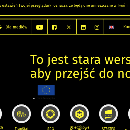
any ustawień Twojej przeglądarki oznacza, że będą one umieszczane w Twoi
Kon
Dla mediów
To jest stara wers
aby przejść do n
ch
Dziedzinowe
TranStat
SDG
STRATEG