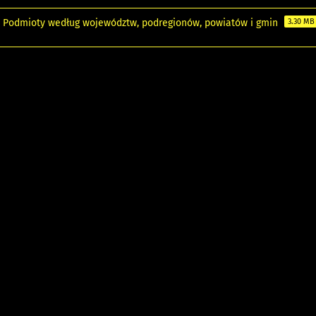
0. Podmioty według województw, podregionów, powiatów i gmin
3.30 MB