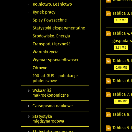
Rolnictwo. Leśnictwo
Rynek pracy
Tablica 3.
Spisy Powszechne
3.32 MB
Statystyki eksperymentalne
Tablica 4
Środowisko. Energia
gospodarst
Transport i łączność
3.31 MB
Warunki życia
Wymiar sprawiedliwości
Tablica 5.
Zdrowie
0.06 MB
100 lat GUS - publikacje
Tablica 6
jubileuszowe
Wskaźniki
Tablica 7.
makroekonomiczne
0.06 MB
Czasopisma naukowe
Tablica 8
Statystyka
międzynarodowa
Tablica 9.
Statystyka regionalna