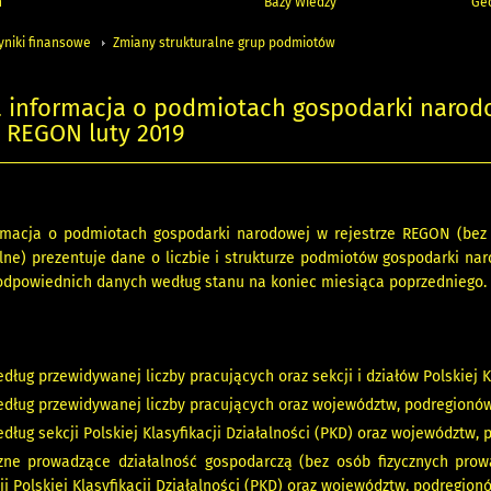
h
Bazy Wiedzy
Geo
yniki finansowe
Zmiany strukturalne grup podmiotów
a informacja o podmiotach gospodarki narod
e REGON luty 2019
rmacja o podmiotach gospodarki narodowej w rejestrze REGON (bez 
lne) prezentuje dane o liczbie i strukturze podmiotów gospodarki n
 odpowiednich danych według stanu na koniec miesiąca poprzedniego.
ług przewidywanej liczby pracujących oraz sekcji i działów Polskiej Kl
dług przewidywanej liczby pracujących oraz województw, podregionów
dług sekcji Polskiej Klasyfikacji Działalności (PKD) oraz województw,
zne prowadzące działalność gospodarczą (bez osób fizycznych pro
i Polskiej Klasyfikacji Działalności (PKD) oraz województw, podregion