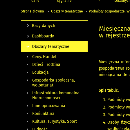
dane
sygnalne
Lokalnyc
Strona główna
Obszary tematyczne
Podmioty gospodarcze. W
Bazy danych
Miesięczn
w rejestrz
Dashboardy
Obszary tematyczne
Ceny. Handel
Miesięczna info
Dzieci i rodzina
gospodarstwa ro
Edukacja
miesiąca na tle
Gospodarka społeczna,
wolontariat
Spis tablic:
Infrastruktura komunalna.
Nieruchomości
Podmioty wed
Inne opracowania
Podmioty we
Koniunktura
Podmioty we
Kultura. Turystyka. Sport
Osoby fizyc
według sekcj
Ludność