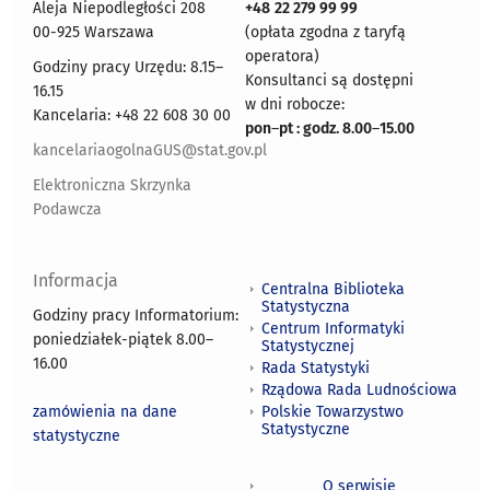
Aleja Niepodległości 208
+48
22 279 99 99
00-925 Warszawa
(opłata zgodna z taryfą
operatora)
Godziny pracy Urzędu: 8.15–
Konsultanci są dostępni
16.15
w dni robocze:
Kancelaria: +48 22 608 30 00
pon
–
pt : godz. 8.00
–
15.00
kancelariaogolnaGUS@stat.gov.pl
Elektroniczna Skrzynka
Podawcza
Informacja
Centralna Biblioteka
Statystyczna
Godziny pracy Informatorium:
Centrum Informatyki
poniedziałek-piątek 8.00
–
Statystycznej
16.00
Rada Statystyki
Rządowa Rada Ludnościowa
zamówienia na dane
Polskie Towarzystwo
Statystyczne
statystyczne
O serwisie