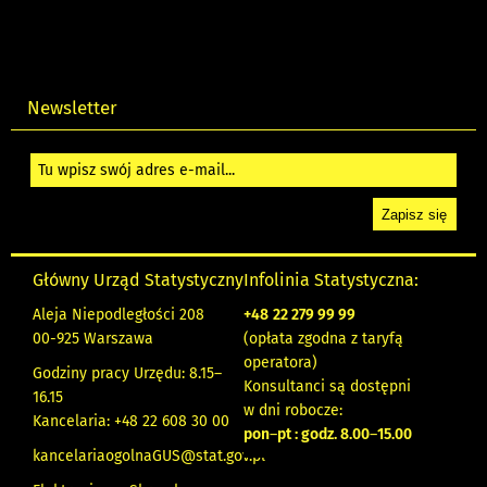
Newsletter
Główny Urząd Statystyczny
Infolinia Statystyczna:
Aleja Niepodległości 208
+48
22 279 99 99
00-925 Warszawa
(opłata zgodna z taryfą
operatora)
Godziny pracy Urzędu: 8.15–
Konsultanci są dostępni
16.15
w dni robocze:
Kancelaria: +48 22 608 30 00
pon
–
pt : godz. 8.00
–
15.00
kancelariaogolnaGUS@stat.gov.pl