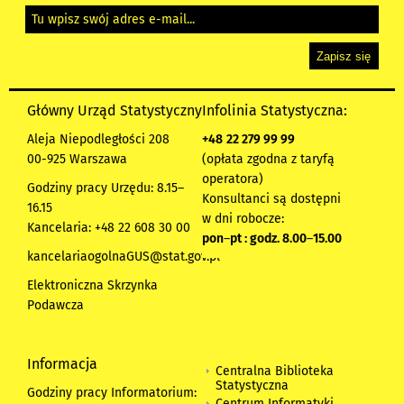
Główny Urząd Statystyczny
Infolinia Statystyczna:
Aleja Niepodległości 208
+48
22 279 99 99
00-925 Warszawa
(opłata zgodna z taryfą
operatora)
Godziny pracy Urzędu: 8.15–
Konsultanci są dostępni
16.15
w dni robocze:
Kancelaria: +48 22 608 30 00
pon
–
pt : godz. 8.00
–
15.00
kancelariaogolnaGUS@stat.gov.pl
Elektroniczna Skrzynka
Podawcza
Informacja
Centralna Biblioteka
Statystyczna
Godziny pracy Informatorium:
Centrum Informatyki