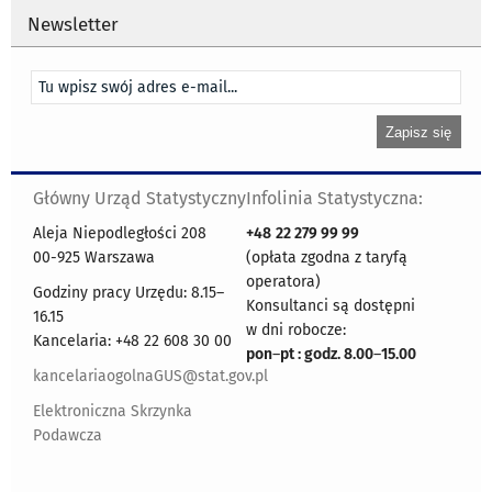
Newsletter
Główny Urząd Statystyczny
Infolinia Statystyczna:
Aleja Niepodległości 208
+48
22 279 99 99
00-925 Warszawa
(opłata zgodna z taryfą
operatora)
Godziny pracy Urzędu: 8.15–
Konsultanci są dostępni
16.15
w dni robocze:
Kancelaria: +48 22 608 30 00
pon
–
pt : godz. 8.00
–
15.00
kancelariaogolnaGUS@stat.gov.pl
Elektroniczna Skrzynka
Podawcza