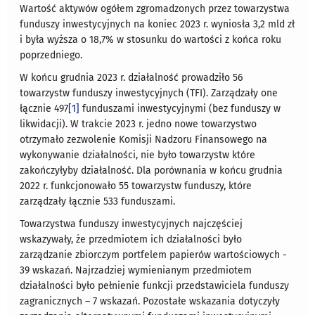
Wartość aktywów ogółem zgromadzonych przez towarzystwa
funduszy inwestycyjnych na koniec 2023 r. wyniosła 3,2 mld zł
i była wyższa o 18,7% w stosunku do wartości z końca roku
poprzedniego.
W końcu grudnia 2023 r. działalność prowadziło 56
towarzystw funduszy inwestycyjnych (TFI). Zarządzały one
łącznie 497
[1]
funduszami inwestycyjnymi (bez funduszy w
likwidacji). W trakcie 2023 r. jedno nowe towarzystwo
otrzymało zezwolenie Komisji Nadzoru Finansowego na
wykonywanie działalności, nie było towarzystw które
zakończyłyby działalność. Dla porównania w końcu grudnia
2022 r. funkcjonowało 55 towarzystw funduszy, które
zarządzały łącznie 533 funduszami.
Towarzystwa funduszy inwestycyjnych najczęściej
wskazywały, że przedmiotem ich działalności było
zarządzanie zbiorczym portfelem papierów wartościowych -
39 wskazań. Najrzadziej wymienianym przedmiotem
działalności było pełnienie funkcji przedstawiciela funduszy
zagranicznych – 7 wskazań. Pozostałe wskazania dotyczyły