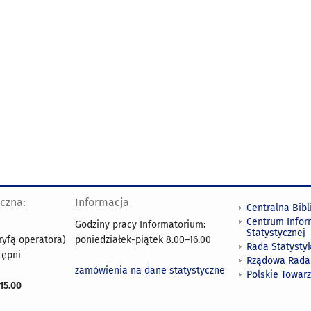
yczna:
Informacja
Centralna Bibl
Centrum Infor
Godziny pracy Informatorium:
Statystycznej
ryfą operatora)
poniedziałek-piątek 8.00
–
16.00
Rada Statystyk
tępni
Rządowa Rada
zamówienia na dane statystyczne
Polskie Towar
15.00