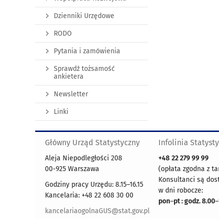
Dzienniki Urzędowe
RODO
Pytania i zamówienia
Sprawdź tożsamość
ankietera
Newsletter
Linki
Główny Urząd Statystyczny
Infolinia Statyst
Aleja Niepodległości 208
+48
22 279 99 99
00-925 Warszawa
(opłata zgodna z ta
Konsultanci są dos
Godziny pracy Urzędu: 8.15–16.15
w dni robocze:
Kancelaria: +48 22 608 30 00
pon
–
pt : godz. 8.00
–
kancelariaogolnaGUS@stat.gov.pl