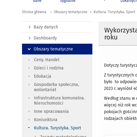
dane
sygnalne
Lokalnyc
Strona główna
Obszary tematyczne
Kultura. Turystyka. Sport
Bazy danych
Wykorzyst
roku
Dashboardy
Obszary tematyczne
Ceny. Handel
Dotyczy turystyc
Dzieci i rodzina
Z turystycznych 
Edukacja
było to odpowied
Gospodarka społeczna,
2023 r. wyniósł 
wolontariat
Infrastruktura komunalna.
Według stanu w d
Nieruchomości
więcej niż rok w
Inne opracowania
pokojach gościnn
rodzajach obiekt
Koniunktura
Kultura. Turystyka. Sport