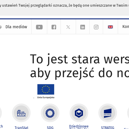
any ustawień Twojej przeglądarki oznacza, że będą one umieszczane w Twoi
Kon
Dla mediów
To jest stara wers
aby przejść do n
ch
Dziedzinowe
TranStat
SDG
STRATEG