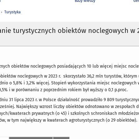
h
Bazy Wiedzy
Geo
Turystyka
anie turystycznych obiektów noclegowych w 
znych obiektów noclegowych posiadających 10 lub więcej miejsc nocl
obiektów noclegowych w 2023 r. skorzystało 36,2 mln turystów, którym 
nio o 5,8% i 3,2% więcej. Stopień wykorzystania miejsc noclegowych
40,5% i w porównaniu z poprzednim rokiem był wyższy o 0,1 p.proc.
niu 31 lipca 2023 r. w Polsce działalność prowadziło 9 809 turystycznyc
cześniej. Największy wzrost liczby obiektów odnotowano w zespołach 
ych/kwaterach prywatnych (o 45) i szkolnych schroniskach młodzieżow
ów, w tym największy w kwaterach agroturystycznych (o 29 obiektów).