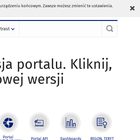
m urządzeniu końcowym. Zawsze możesz zmienić te ustawienia.
trast
ja portalu. Kliknij,
owej wersji
Portal
Portal API
Dashboardy
REGON, TERYT