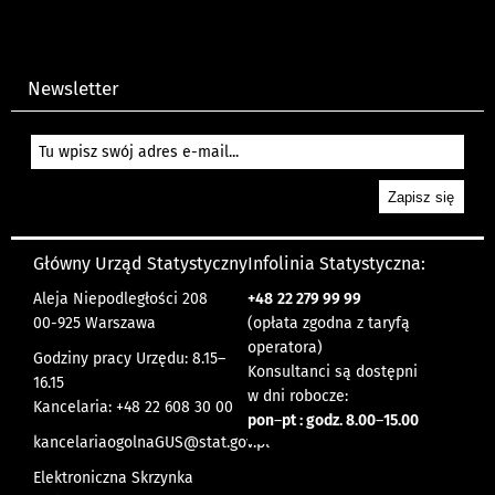
Newsletter
Główny Urząd Statystyczny
Infolinia Statystyczna:
Aleja Niepodległości 208
+48
22 279 99 99
00-925 Warszawa
(opłata zgodna z taryfą
operatora)
Godziny pracy Urzędu: 8.15–
Konsultanci są dostępni
16.15
w dni robocze:
Kancelaria: +48 22 608 30 00
pon
–
pt : godz. 8.00
–
15.00
kancelariaogolnaGUS@stat.gov.pl
Elektroniczna Skrzynka